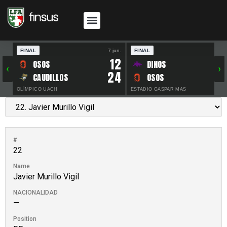
FINAL
7 jun.
FINAL
30 
12
OSOS
DINOS
‹
›
24
CAUDILLOS
OSOS
OLÍMPICO UACH
ESTADIO GASPAR MAS
#
22
Name
Javier Murillo Vigil
NACIONALIDAD
—
Position