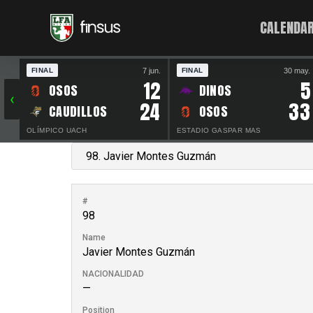
CALENDAR
7 jun.
30 may.
FINAL
FINAL
12
5
OSOS
DINOS
‹
24
33
CAUDILLOS
OSOS
OLÍMPICO UACH
ESTADIO GASPAR MAS
#
98
Name
Javier Montes Guzmán
NACIONALIDAD
—
Position