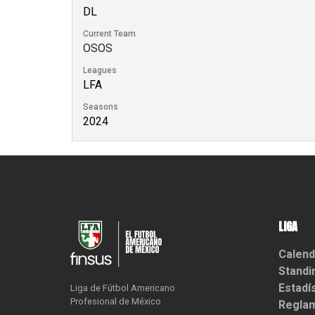
DL
Current Team
OSOS
Leagues
LFA
Seasons
2024
LIGA
Calend
Standi
Estadí
Liga de Fútbol Americano

Profesional de México
Reglam