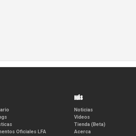
MÁS
ario
Noticias
ngs
Videos
sticas
Tienda (Beta)
entos Oficiales LFA
Acerca