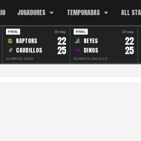
IO
JUGADORES
TEMPORADAS
ALL ST
30 may.
23 may.
FINAL
FINAL
22
22
RAPTORS
REYES
25
25
CAUDILLOS
DINOS
OLIMPICO UACH
OLIMPICO SALTILLO