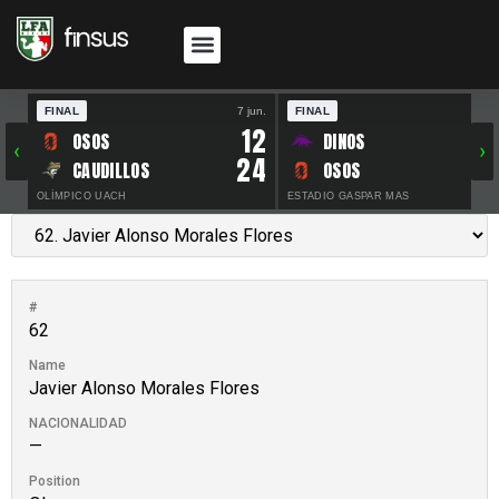
FINAL
7 jun.
FINAL
30 
12
OSOS
DINOS
‹
›
24
CAUDILLOS
OSOS
OLÍMPICO UACH
ESTADIO GASPAR MAS
#
62
Name
Javier Alonso Morales Flores
NACIONALIDAD
—
Position