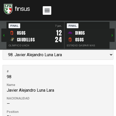
FINAL
7 jun.
FINAL
30 
12
OSOS
DINOS
‹
›
24
CAUDILLOS
OSOS
OLÍMPICO UACH
ESTADIO GASPAR MAS
#
98
Name
Javier Alejandro Luna Lara
NACIONALIDAD
—
Position