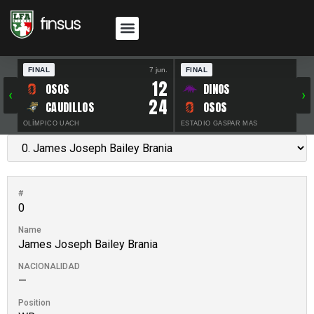
FINAL
7 jun.
FINAL
30 
12
OSOS
DINOS
‹
›
24
CAUDILLOS
OSOS
OLÍMPICO UACH
ESTADIO GASPAR MAS
#
0
Name
James Joseph Bailey Brania
NACIONALIDAD
—
Position