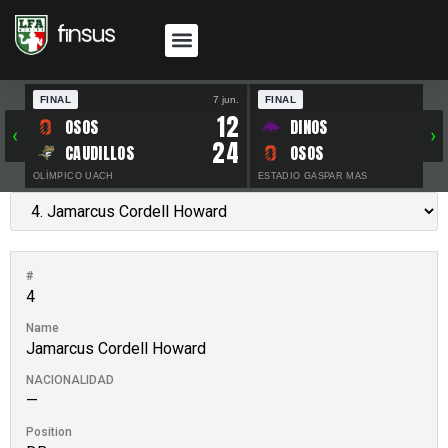
FINAL
7 jun.
FINAL
30 
12
OSOS
DINOS
‹
›
24
CAUDILLOS
OSOS
OLÍMPICO UACH
ESTADIO GASPAR MAS
#
4
Name
Jamarcus Cordell Howard
NACIONALIDAD
—
Position