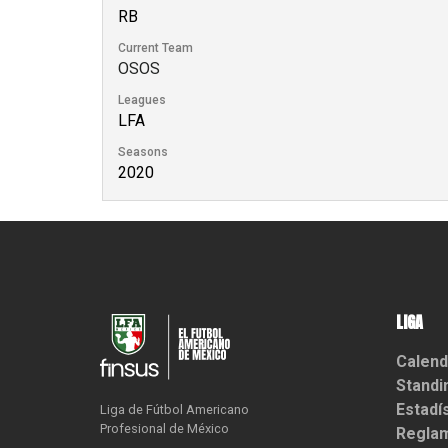
RB
Current Team
OSOS
Leagues
LFA
Seasons
2020
LIGA
Calend
Standi
Estadí
Liga de Fútbol Americano

Profesional de México
Reglam