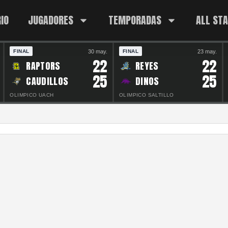
IO
JUGADORES
TEMPORADAS
ALL ST
30 may.
23 may.
FINAL
FINAL
22
22
RAPTORS
REYES
25
25
CAUDILLOS
DINOS
OLIMPICO UACH
OLIMPICO SALTILLO