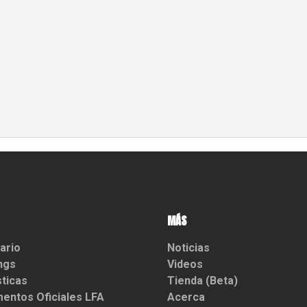
MÁS
ario
Noticias
ngs
Videos
sticas
Tienda (Beta)
entos Oficiales LFA
Acerca