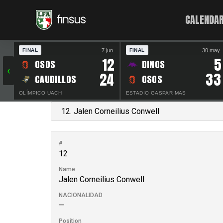
CALENDAR
7 jun.
30 may.
FINAL
FINAL
12
5
OSOS
DINOS
‹
24
33
CAUDILLOS
OSOS
OLÍMPICO UACH
ESTADIO GASPAR MAS
#
12
Name
Jalen Corneilius Conwell
NACIONALIDAD
—
Position