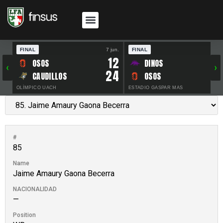
FINAL
7 jun.
FINAL
30 
12
OSOS
DINOS
‹
›
24
CAUDILLOS
OSOS
OLÍMPICO UACH
ESTADIO GASPAR MAS
#
85
Name
Jaime Amaury Gaona Becerra
NACIONALIDAD
—
Position