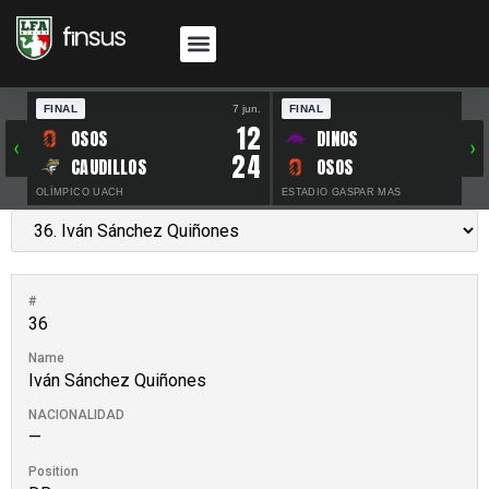
FINAL
7 jun.
FINAL
30 
12
OSOS
DINOS
‹
›
24
CAUDILLOS
OSOS
OLÍMPICO UACH
ESTADIO GASPAR MAS
#
36
Name
Iván Sánchez Quiñones
NACIONALIDAD
—
Position