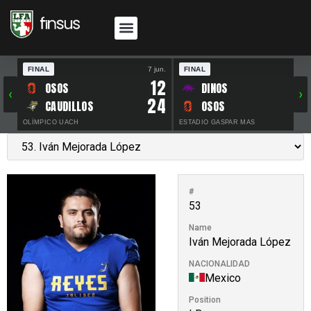
FINAL
7 jun.
FINAL
30 
12
OSOS
DINOS
‹
›
24
CAUDILLOS
OSOS
OLÍMPICO UACH
ESTADIO GASPAR MAS
#
53
Name
Iván Mejorada López
NACIONALIDAD
Mexico
Position