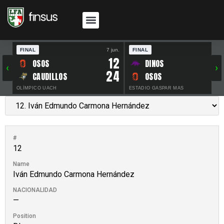
FINAL
7 jun.
FINAL
30 
12
OSOS
DINOS
‹
›
24
CAUDILLOS
OSOS
OLÍMPICO UACH
ESTADIO GASPAR MAS
#
12
Name
Iván Edmundo Carmona Hernández
NACIONALIDAD
—
Position