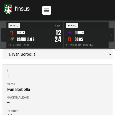
FINAL
7 jun.
FINAL
30 
12
OSOS
DINOS
‹
›
24
CAUDILLOS
OSOS
OLÍMPICO UACH
ESTADIO GASPAR MAS
#
1
Name
Ivan Borbolla
NACIONALIDAD
—
Position