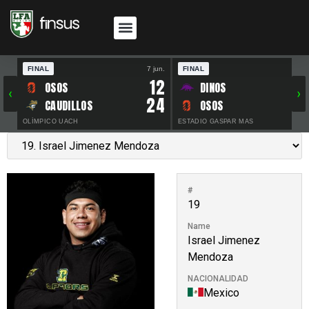
FINAL
7 jun.
FINAL
30 
12
OSOS
DINOS
‹
›
24
CAUDILLOS
OSOS
OLÍMPICO UACH
ESTADIO GASPAR MAS
#
19
Name
Israel Jimenez
Mendoza
NACIONALIDAD
Mexico