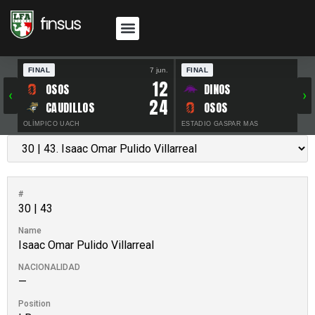
FINAL
7 jun.
FINAL
30 
12
OSOS
DINOS
‹
›
24
CAUDILLOS
OSOS
OLÍMPICO UACH
ESTADIO GASPAR MAS
#
30 | 43
Name
Isaac Omar Pulido Villarreal
NACIONALIDAD
—
Position