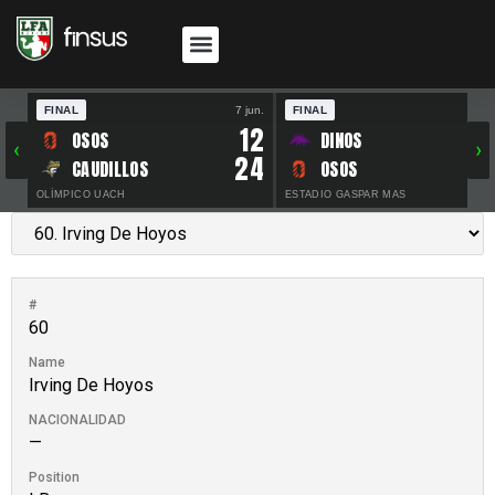
FINAL
7 jun.
FINAL
30 
12
OSOS
DINOS
‹
›
24
CAUDILLOS
OSOS
OLÍMPICO UACH
ESTADIO GASPAR MAS
#
60
Name
Irving De Hoyos
NACIONALIDAD
—
Position