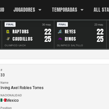
IO
JUGADORES
TEMPORADAS
ALL ST
30 may.
23 may.
FINAL
FINAL
22
22
RAPTORS
REYES
25
25
CAUDILLOS
DINOS
OLIMPICO UACH
OLIMPICO SALTILLO
#
33
Name
Irving Axel Robles Torres
NACIONALIDAD
Mexico
Position