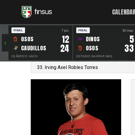
CALENDAR
7 jun.
30 may.
FINAL
FINAL
12
5
OSOS
DINOS
‹
24
33
CAUDILLOS
OSOS
OLÍMPICO UACH
ESTADIO GASPAR MAS