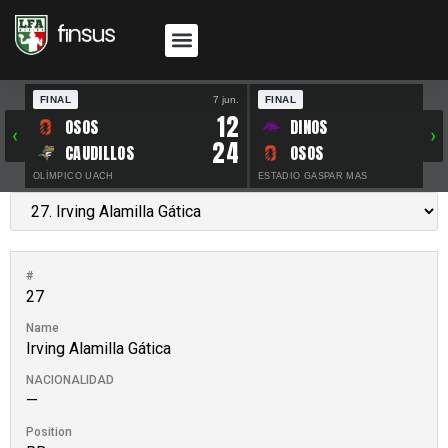
FINAL
7 jun.
FINAL
30 
12
OSOS
DINOS
‹
›
24
CAUDILLOS
OSOS
OLÍMPICO UACH
ESTADIO GASPAR MAS
#
27
Name
Irving Alamilla Gática
NACIONALIDAD
—
Position