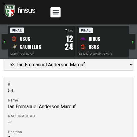
FINAL
7 jun.
FINAL
30 
12
OSOS
DINOS
‹
›
24
CAUDILLOS
OSOS
OLÍMPICO UACH
ESTADIO GASPAR MAS
#
53
Name
Ian Emmanuel Anderson Marouf
NACIONALIDAD
—
Position