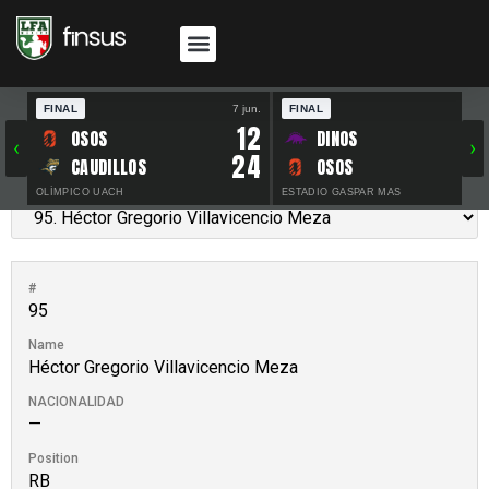
FINAL
7 jun.
FINAL
30 
12
OSOS
DINOS
‹
›
24
CAUDILLOS
OSOS
OLÍMPICO UACH
ESTADIO GASPAR MAS
#
95
Name
Héctor Gregorio Villavicencio Meza
NACIONALIDAD
—
Position
RB