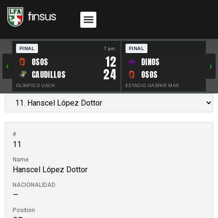
FINAL
7 jun.
FINAL
30 
12
OSOS
DINOS
‹
›
24
CAUDILLOS
OSOS
OLÍMPICO UACH
ESTADIO GASPAR MAS
#
11
Name
Hanscel López Dottor
NACIONALIDAD
—
Position