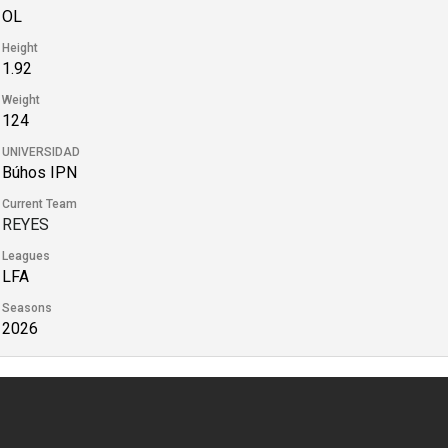
OL
Height
1.92
Weight
124
UNIVERSIDAD
Búhos IPN
Current Team
REYES
Leagues
LFA
Seasons
2026