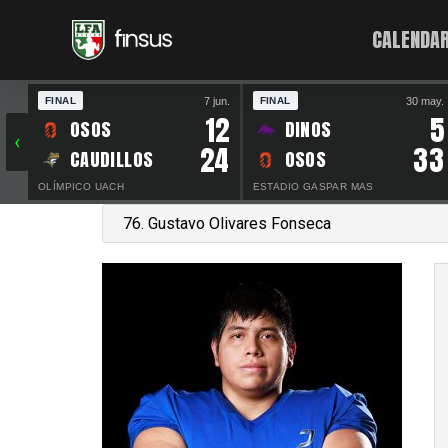
CALENDAR
7 jun.
30 may.
FINAL
FINAL
12
5
OSOS
DINOS
‹
24
33
CAUDILLOS
OSOS
OLÍMPICO UACH
ESTADIO GASPAR MAS