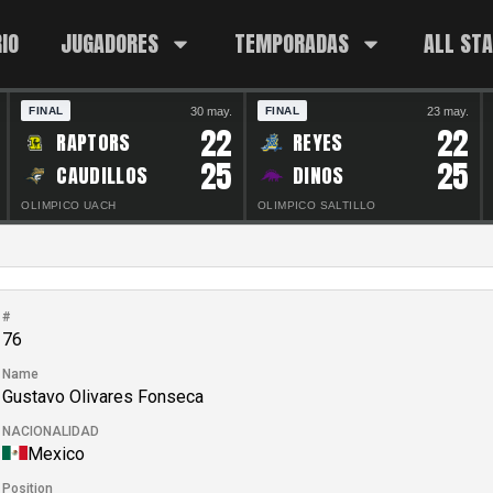
IO
JUGADORES
TEMPORADAS
ALL ST
30 may.
23 may.
FINAL
FINAL
22
22
RAPTORS
REYES
25
25
CAUDILLOS
DINOS
OLIMPICO UACH
OLIMPICO SALTILLO
#
76
Name
Gustavo Olivares Fonseca
NACIONALIDAD
Mexico
Position