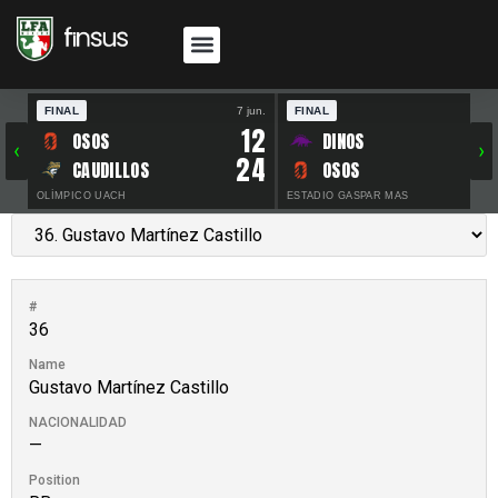
FINAL
7 jun.
FINAL
30 
12
OSOS
DINOS
‹
›
24
CAUDILLOS
OSOS
OLÍMPICO UACH
ESTADIO GASPAR MAS
#
36
Name
Gustavo Martínez Castillo
NACIONALIDAD
—
Position