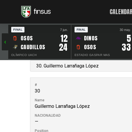
CALENDAR
7 jun.
30 may.
FINAL
FINAL
12
5
OSOS
DINOS
‹
24
33
CAUDILLOS
OSOS
OLÍMPICO UACH
ESTADIO GASPAR MAS
#
30
Name
Guillermo Larrañaga López
NACIONALIDAD
—
Position