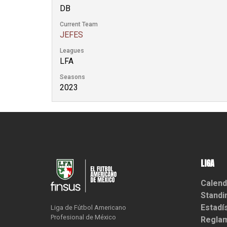
DB
Current Team
JEFES
Leagues
LFA
Seasons
2023
LIGA
Calend
Standi
Estadí
Liga de Fútbol Americano

Profesional de México
Reglam