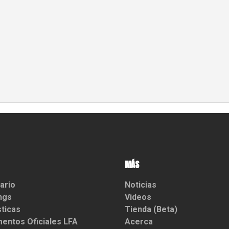
MÁS
ario
Noticias
ngs
Videos
sticas
Tienda (Beta)
entos Oficiales LFA
Acerca