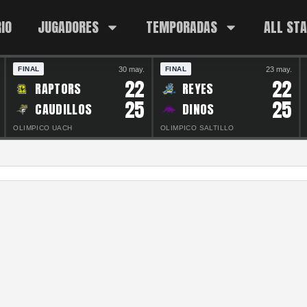
IO
JUGADORES
TEMPORADAS
ALL ST
30 may.
23 may.
FINAL
FINAL
22
22
RAPTORS
REYES
25
25
CAUDILLOS
DINOS
OLIMPICO UACH
OLIMPICO SALTILLO