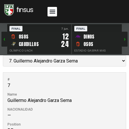
FINAL
7 jun.
FINAL
30 
12
OSOS
DINOS
‹
›
24
CAUDILLOS
OSOS
OLÍMPICO UACH
ESTADIO GASPAR MAS
#
7
Name
Guillermo Alejandro Garza Serna
NACIONALIDAD
—
Position