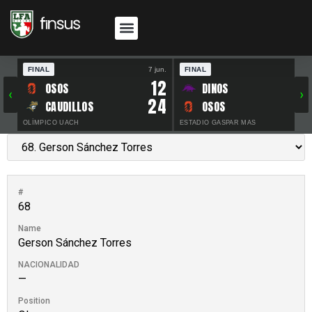
FINAL
7 jun.
FINAL
30 
12
OSOS
DINOS
‹
›
24
CAUDILLOS
OSOS
OLÍMPICO UACH
ESTADIO GASPAR MAS
#
68
Name
Gerson Sánchez Torres
NACIONALIDAD
—
Position