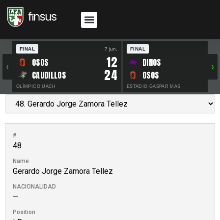
FINAL
7 jun.
FINAL
30 
12
OSOS
DINOS
‹
›
24
CAUDILLOS
OSOS
OLÍMPICO UACH
ESTADIO GASPAR MAS
#
48
Name
Gerardo Jorge Zamora Tellez
NACIONALIDAD
—
Position