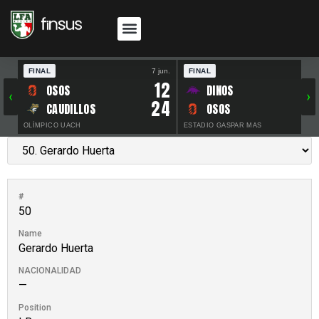
FINAL
7 jun.
FINAL
30 
12
OSOS
DINOS
‹
›
24
CAUDILLOS
OSOS
OLÍMPICO UACH
ESTADIO GASPAR MAS
#
50
Name
Gerardo Huerta
NACIONALIDAD
—
Position