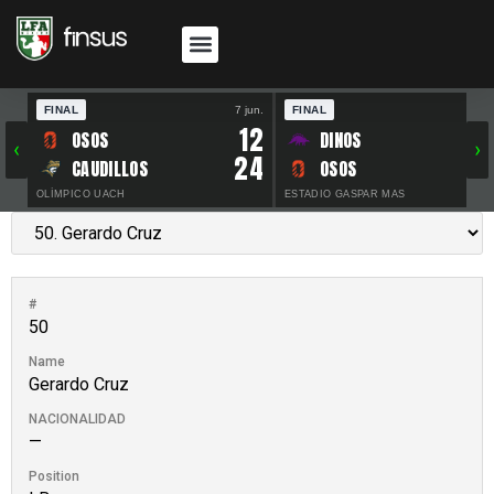
FINAL
7 jun.
FINAL
30 
12
OSOS
DINOS
‹
›
24
CAUDILLOS
OSOS
OLÍMPICO UACH
ESTADIO GASPAR MAS
#
50
Name
Gerardo Cruz
NACIONALIDAD
—
Position