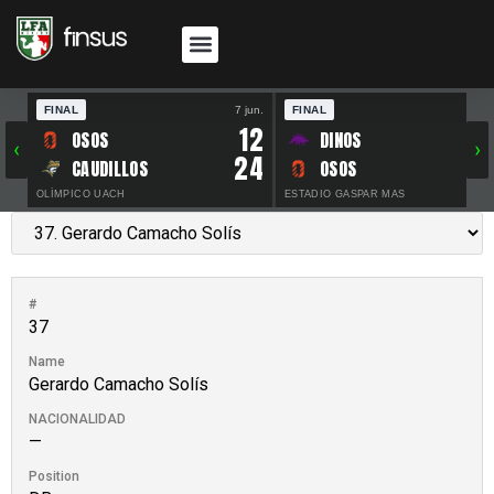
FINAL
7 jun.
FINAL
30 
12
OSOS
DINOS
‹
›
24
CAUDILLOS
OSOS
OLÍMPICO UACH
ESTADIO GASPAR MAS
#
37
Name
Gerardo Camacho Solís
NACIONALIDAD
—
Position