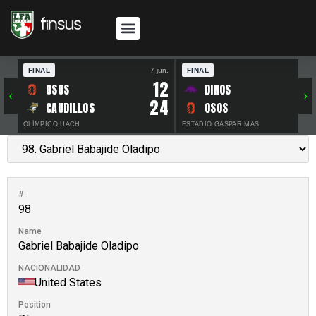
FINAL
7 jun.
FINAL
30 
12
OSOS
DINOS
‹
›
24
CAUDILLOS
OSOS
OLÍMPICO UACH
ESTADIO GASPAR MAS
#
98
Name
Gabriel Babajide Oladipo
NACIONALIDAD
United States
Position