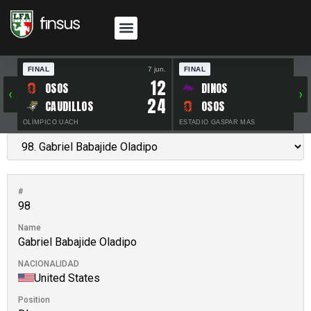
FINAL
7 jun.
FINAL
30 
12
OSOS
DINOS
‹
›
24
CAUDILLOS
OSOS
OLÍMPICO UACH
ESTADIO GASPAR MAS
#
98
Name
Gabriel Babajide Oladipo
NACIONALIDAD
United States
Position