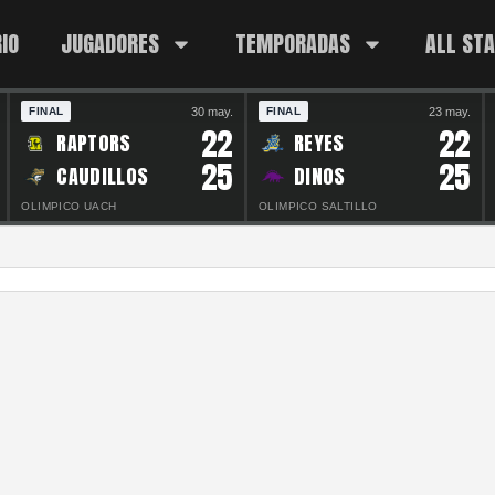
IO
JUGADORES
TEMPORADAS
ALL ST
30 may.
23 may.
FINAL
FINAL
22
22
RAPTORS
REYES
25
25
CAUDILLOS
DINOS
OLIMPICO UACH
OLIMPICO SALTILLO