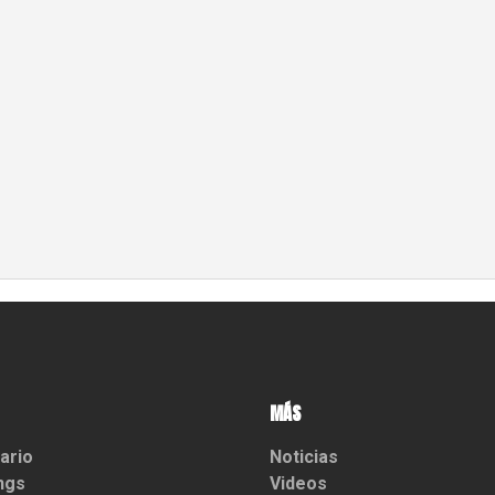
MÁS
ario
Noticias
ngs
Videos