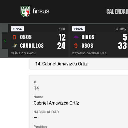
CALENDAR
7 jun.
30 may.
FINAL
FINAL
12
5
OSOS
DINOS
‹
24
33
CAUDILLOS
OSOS
OLÍMPICO UACH
ESTADIO GASPAR MAS
#
14
Name
Gabriel Amavizca Ortíz
NACIONALIDAD
—
Position