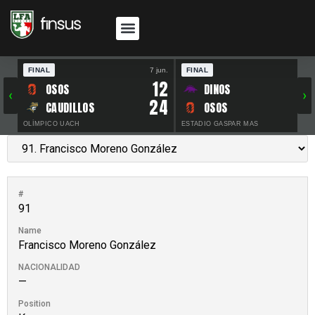
FINAL
7 jun.
FINAL
30 
12
OSOS
DINOS
‹
›
24
CAUDILLOS
OSOS
OLÍMPICO UACH
ESTADIO GASPAR MAS
#
91
Name
Francisco Moreno González
NACIONALIDAD
—
Position