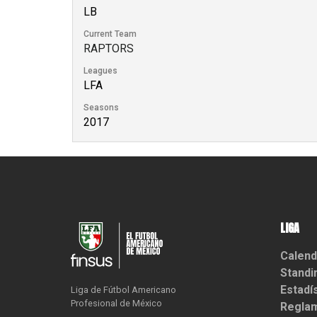
LB
Current Team
RAPTORS
Leagues
LFA
Seasons
2017
LIGA
Calend
Standi
Estadí
Liga de Fútbol Americano

Profesional de México
Reglam