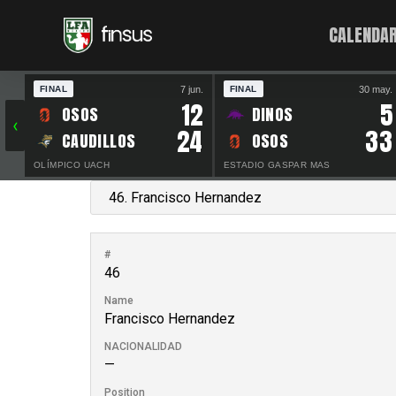
CALENDAR
7 jun.
30 may.
FINAL
FINAL
12
5
OSOS
DINOS
‹
24
33
CAUDILLOS
OSOS
OLÍMPICO UACH
ESTADIO GASPAR MAS
#
46
Name
Francisco Hernandez
NACIONALIDAD
—
Position