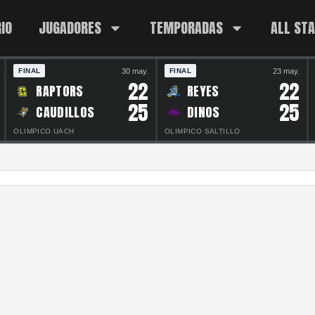
IO
JUGADORES
TEMPORADAS
ALL ST
30 may.
23 may.
FINAL
FINAL
22
22
RAPTORS
REYES
25
25
CAUDILLOS
DINOS
OLIMPICO UACH
OLIMPICO SALTILLO