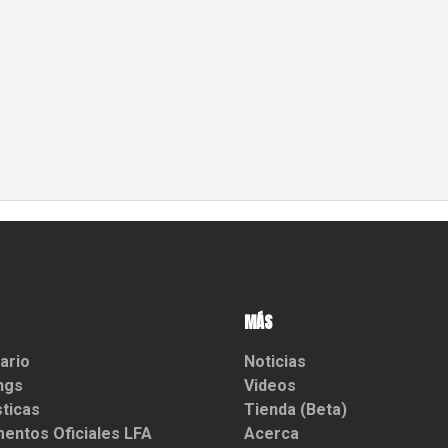
MÁS
ario
Noticias
ngs
Videos
sticas
Tienda (Beta)
entos Oficiales LFA
Acerca