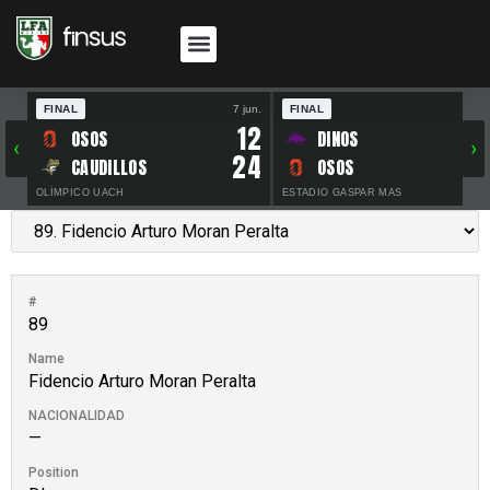
FINAL
7 jun.
FINAL
30 
12
OSOS
DINOS
‹
›
24
CAUDILLOS
OSOS
OLÍMPICO UACH
ESTADIO GASPAR MAS
#
89
Name
Fidencio Arturo Moran Peralta
NACIONALIDAD
—
Position