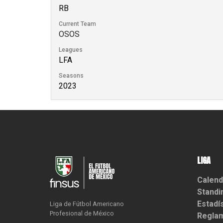
RB
Current Team
OSOS
Leagues
LFA
Seasons
2023
LIGA
Calend
Standi
Estadí
Liga de Fútbol Americano

Profesional de México
Reglam