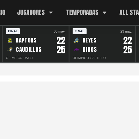
IO
JUGADORES
TEMPORADAS
ALL ST
30 may.
23 may.
FINAL
FINAL
22
22
RAPTORS
REYES
25
25
CAUDILLOS
DINOS
OLIMPICO UACH
OLIMPICO SALTILLO