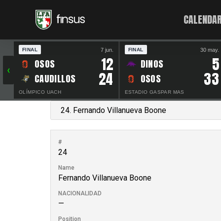
CALENDAR
7 jun.
30 may.
FINAL
FINAL
12
5
OSOS
DINOS
‹
24
33
CAUDILLOS
OSOS
OLÍMPICO UACH
ESTADIO GASPAR MAS
#
24
Name
Fernando Villanueva Boone
NACIONALIDAD
—
Position