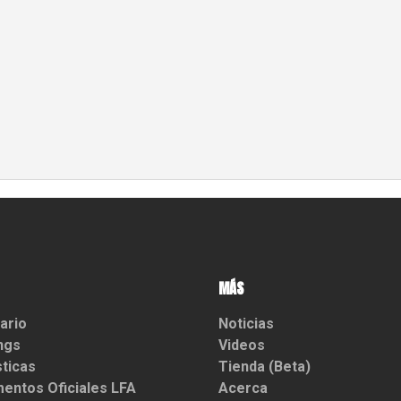
MÁS
ario
Noticias
ngs
Videos
sticas
Tienda (Beta)
entos Oficiales LFA
Acerca