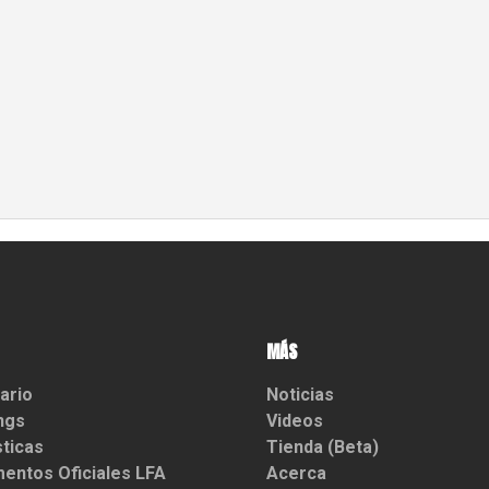
MÁS
ario
Noticias
ngs
Videos
sticas
Tienda (Beta)
entos Oficiales LFA
Acerca