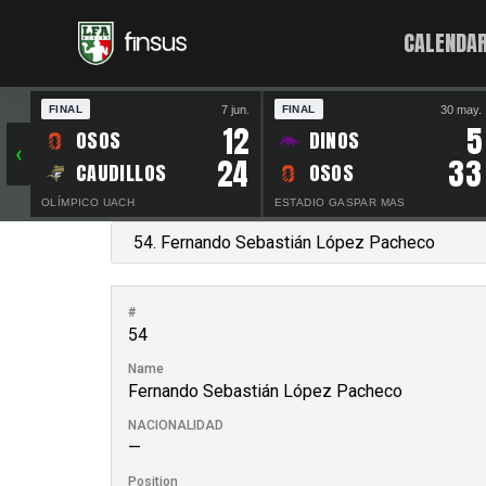
CALENDAR
7 jun.
30 may.
FINAL
FINAL
12
5
OSOS
DINOS
‹
24
33
CAUDILLOS
OSOS
OLÍMPICO UACH
ESTADIO GASPAR MAS
#
54
Name
Fernando Sebastián López Pacheco
NACIONALIDAD
—
Position