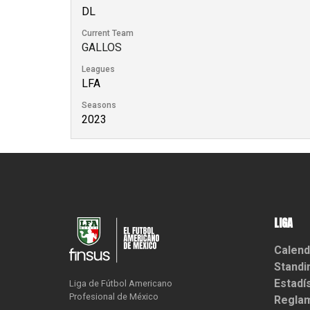
DL
Current Team
GALLOS
Leagues
LFA
Seasons
2023
LIGA
Calend
Standi
Estadí
Liga de Fútbol Americano

Profesional de México
Reglam