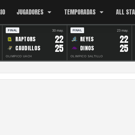
IO
JUGADORES
TEMPORADAS
ALL ST
30 may.
23 may.
FINAL
FINAL
22
22
RAPTORS
REYES
25
25
CAUDILLOS
DINOS
OLIMPICO UACH
OLIMPICO SALTILLO