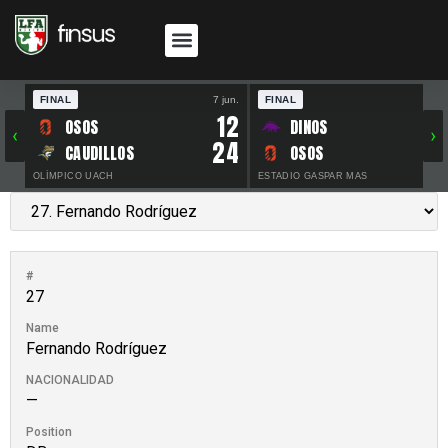
FINAL
7 jun.
FINAL
30 
12
OSOS
DINOS
‹
›
24
CAUDILLOS
OSOS
OLÍMPICO UACH
ESTADIO GASPAR MAS
#
27
Name
Fernando Rodríguez
NACIONALIDAD
—
Position