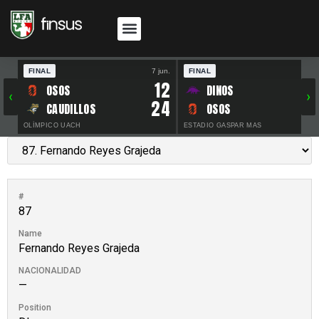
FINAL
7 jun.
FINAL
30 
12
OSOS
DINOS
‹
›
24
CAUDILLOS
OSOS
OLÍMPICO UACH
ESTADIO GASPAR MAS
#
87
Name
Fernando Reyes Grajeda
NACIONALIDAD
—
Position