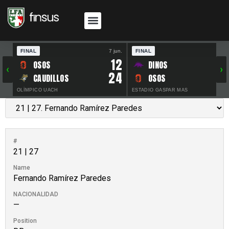
FINAL
7 jun.
FINAL
30 
12
OSOS
DINOS
‹
›
24
CAUDILLOS
OSOS
OLÍMPICO UACH
ESTADIO GASPAR MAS
#
21 | 27
Name
Fernando Ramírez Paredes
NACIONALIDAD
—
Position