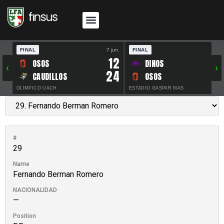
FINAL
7 jun.
FINAL
30 
12
OSOS
DINOS
‹
›
24
CAUDILLOS
OSOS
OLÍMPICO UACH
ESTADIO GASPAR MAS
#
29
Name
Fernando Berman Romero
NACIONALIDAD
—
Position