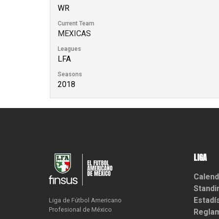
WR
Current Team
MEXICAS
Leagues
LFA
Seasons
2018
LIGA
Calend
Standi
Estadí
Liga de Fútbol Americano

Profesional de México
Reglam