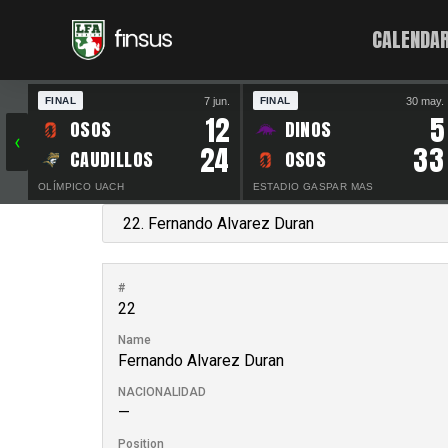
CALENDAR
7 jun.
30 may.
FINAL
FINAL
12
5
OSOS
DINOS
‹
24
33
CAUDILLOS
OSOS
OLÍMPICO UACH
ESTADIO GASPAR MAS
#
22
Name
Fernando Alvarez Duran
NACIONALIDAD
—
Position