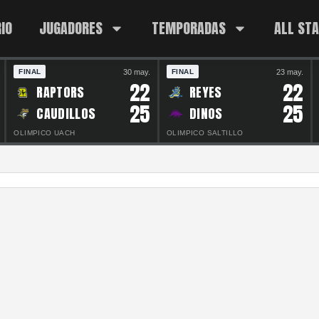
IO
JUGADORES
TEMPORADAS
ALL ST
30 may.
23 may.
FINAL
FINAL
22
22
RAPTORS
REYES
25
25
CAUDILLOS
DINOS
OLIMPICO UACH
OLIMPICO SALTILLO