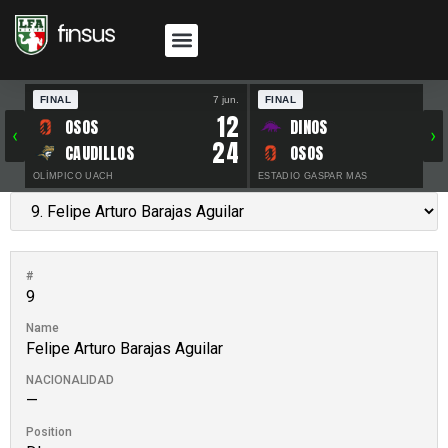
FINAL
7 jun.
FINAL
30 
12
OSOS
DINOS
‹
›
24
CAUDILLOS
OSOS
OLÍMPICO UACH
ESTADIO GASPAR MAS
#
9
Name
Felipe Arturo Barajas Aguilar
NACIONALIDAD
—
Position