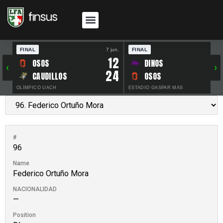
FINAL
7 jun.
FINAL
30 
12
OSOS
DINOS
‹
›
24
CAUDILLOS
OSOS
OLÍMPICO UACH
ESTADIO GASPAR MAS
#
96
Name
Federico Ortuño Mora
NACIONALIDAD
—
Position