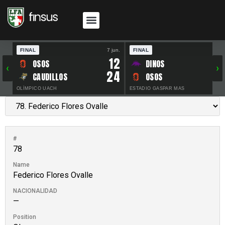
FINAL
7 jun.
FINAL
30 
12
OSOS
DINOS
‹
›
24
CAUDILLOS
OSOS
OLÍMPICO UACH
ESTADIO GASPAR MAS
#
78
Name
Federico Flores Ovalle
NACIONALIDAD
—
Position