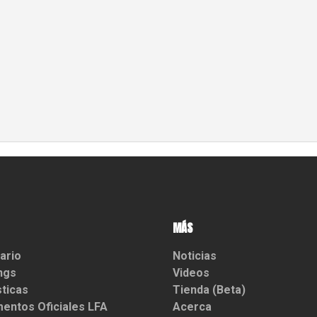
MÁS
ario
Noticias
ngs
Videos
sticas
Tienda (Beta)
entos Oficiales LFA
Acerca