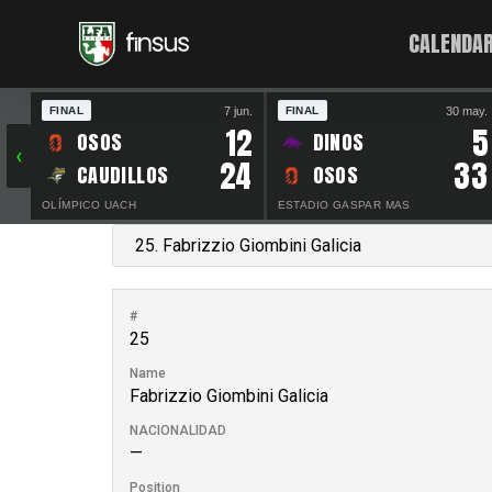
CALENDAR
7 jun.
30 may.
FINAL
FINAL
12
5
OSOS
DINOS
‹
24
33
CAUDILLOS
OSOS
OLÍMPICO UACH
ESTADIO GASPAR MAS
#
25
Name
Fabrizzio Giombini Galicia
NACIONALIDAD
—
Position