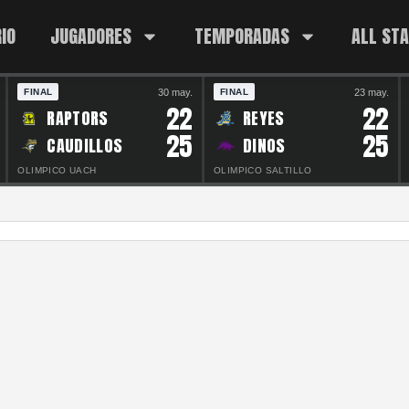
IO
JUGADORES
TEMPORADAS
ALL ST
30 may.
23 may.
FINAL
FINAL
22
22
RAPTORS
REYES
25
25
CAUDILLOS
DINOS
OLIMPICO UACH
OLIMPICO SALTILLO