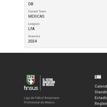
DB
Current Team
MEXICAS
Leagues
LFA
Seasons
2024
LIGA
Calend
Standi
Estadí
Liga de Fútbol Americano

Profesional de México
Reglam