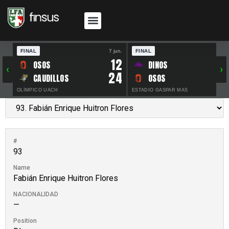
FINAL
7 jun.
FINAL
30 
12
OSOS
DINOS
‹
›
24
CAUDILLOS
OSOS
OLÍMPICO UACH
ESTADIO GASPAR MAS
#
93
Name
Fabián Enrique Huitron Flores
NACIONALIDAD
—
Position