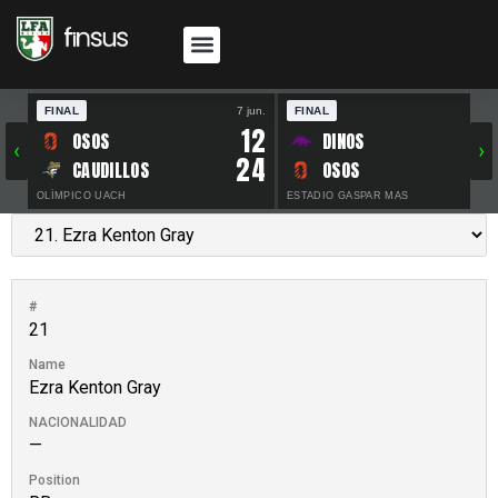
FINAL
7 jun.
FINAL
30 
12
OSOS
DINOS
‹
›
24
CAUDILLOS
OSOS
OLÍMPICO UACH
ESTADIO GASPAR MAS
#
21
Name
Ezra Kenton Gray
NACIONALIDAD
—
Position