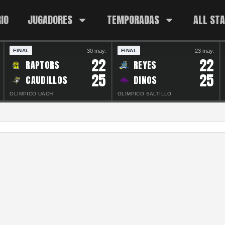
IO
JUGADORES
TEMPORADAS
ALL ST
30 may.
23 may.
FINAL
FINAL
22
22
RAPTORS
REYES
25
25
CAUDILLOS
DINOS
OLIMPICO UACH
OLIMPICO SALTILLO