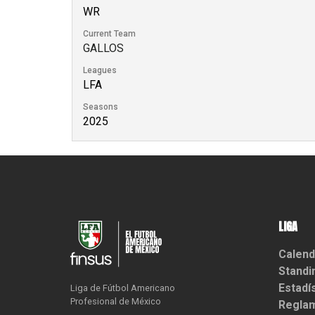
WR
Current Team
GALLOS
Leagues
LFA
Seasons
2025
LIGA
Calend
Standi
Estadí
Liga de Fútbol Americano

Profesional de México
Reglam