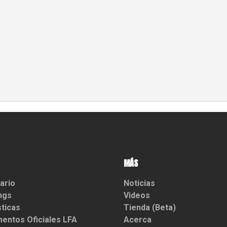
MÁS
ario
Noticias
ngs
Videos
sticas
Tienda (Beta)
entos Oficiales LFA
Acerca