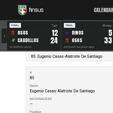
CALENDAR
7 jun.
30 may.
FINAL
FINAL
12
5
OSOS
DINOS
‹
24
33
CAUDILLOS
OSOS
OLÍMPICO UACH
ESTADIO GASPAR MAS
#
85
Name
Eugenio Casas-Alatriste De Santiago
NACIONALIDAD
—
Position