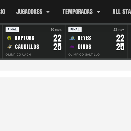
IO
JUGADORES
TEMPORADAS
ALL ST
30 may.
23 may.
FINAL
FINAL
22
22
RAPTORS
REYES
25
25
CAUDILLOS
DINOS
OLIMPICO UACH
OLIMPICO SALTILLO