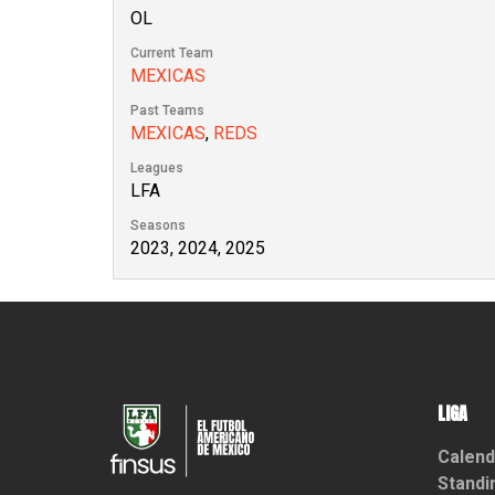
OL
Current Team
MEXICAS
Past Teams
MEXICAS
,
REDS
Leagues
LFA
Seasons
2023, 2024, 2025
LIGA
Calend
Standi