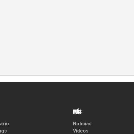
MÁS
ario
Noticias
ngs
Videos