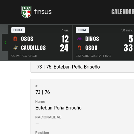
CALENDAR
7 jun.
30 may.
FINAL
FINAL
12
5
OSOS
DINOS
‹
24
33
CAUDILLOS
OSOS
OLÍMPICO UACH
ESTADIO GASPAR MAS
#
73 | 76
Name
Esteban Peña Briseño
NACIONALIDAD
—
Position